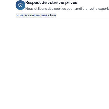
Respect de votre vie privée
Nous utilisons des cookies pour améliorer votre expérie
Personnaliser mes choix
Finistair
Liens rapides
La compagnie aérienne de l'Ouest
Accueil
Tél. : 02 98 84 64 87
Réserver un vol
Email : info@finistair.fr
Baptêmes de l'air
Nous contacter
À propos
FAQ
Actualités