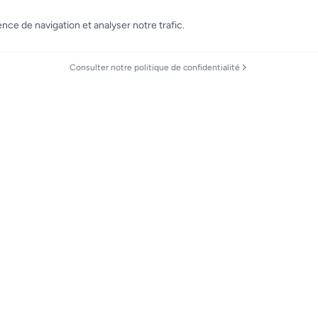
nce de navigation et analyser notre trafic.
Consulter notre politique de confidentialité
Destinations
École de p
Saint Peter → Brest
Finistair Fli
Ouessant → Brest
Vol d'initiatio
Brest → Ouessant
Forfait d'initi
Alderney → Saint Peter
Licence LAP
Brest → Saint Peter
Licence PPL
Saint Peter → Alderney
QC Cessna C